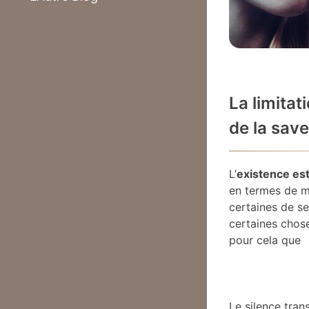
La limitat
de la sav
L’
existence es
en termes de mo
certaines de se
certaines chos
pour cela que
Le silence tra