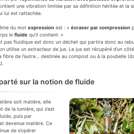
ntient une vibration limitée par sa définition héritée et la s
i lui est rattachée.
 même du mot
expression
est : «
écraser par compression
p
orps le
fluide
qu’il contient. »
st pas fluidique est donc un déchet qui partira donc au rebu
 utilise un extracteur de jus. Le jus est récupéré d’un côté
fibre de l’autre… destinée au compost ou à la poubelle (d
).
parté sur la notion de fluide
tière soit matière, elle
nt de la lumière, qui s’est
uide, puis par
st devenue matière. Ce
inue de s’opérer