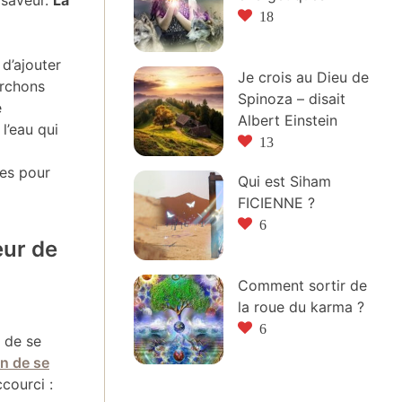
18
 d’ajouter
Je crois au Dieu de
erchons
Spinoza – disait
e
Albert Einstein
l’eau qui
13
les pour
Qui est Siham
FICIENNE ?
6
eur de
Comment sortir de
la roue du karma ?
6
de se
in de se
courci :