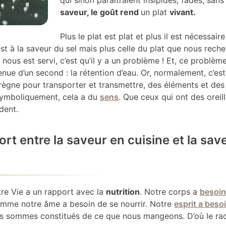
saveur, le goût rend
un plat
vivant.
Plus le plat est plat et plus il est nécessaire
c’est à la saveur du sel mais plus celle du plat que nous rech
 nous est servi, c’est qu’il y a un problème ! Et, ce problèm
nue d’un second : la rétention d’eau. Or, normalement, c’est 
prègne pour transporter et transmettre, des éléments et des
Symboliquement, cela a du
sens
. Que ceux qui ont des oreil
dent.
rt entre la saveur en cuisine et la sav
re Vie a un rapport avec la
nutrition
. Notre corps a
besoin
comme notre âme a besoin de se nourrir. Notre
esprit a beso
us sommes constitués de ce que nous mangeons. D’où le rac