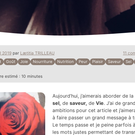
il 2019
par
Lætitia TRILLEAU
11 co
t
Goût
Joie
Nourriture
Nutrition
Peur
Plaisir
Saveur
Sel
re estimé :
10 minutes
Aujourd’hui, j’aimerais aborder de la
sel,
de
saveur,
de
Vie
. J’ai de gran
ambitions pour cet article et j’aimera
à faire passer un grand message à tr
Le temps passe et je peine parfois 
les mots justes permettant de trans