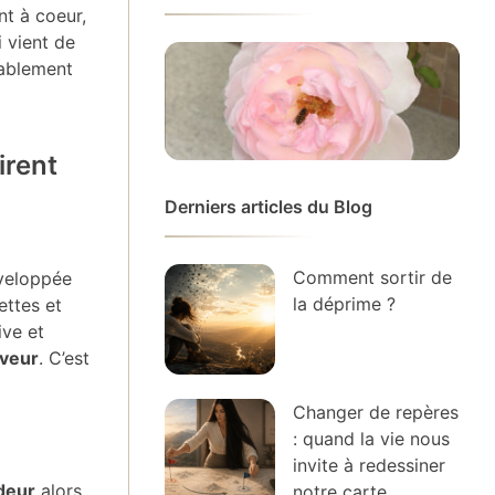
nt à coeur,
i vient de
bablement
irent
Derniers articles du Blog
Comment sortir de
éveloppée
la déprime ?
ettes et
ive et
veur
. C’est
Changer de repères
: quand la vie nous
invite à redessiner
deur
alors
notre carte