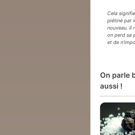
Cela signifi
piétiné par 
nouveau. Il 
on perd sa p
et de n’impo
On parle 
aussi !