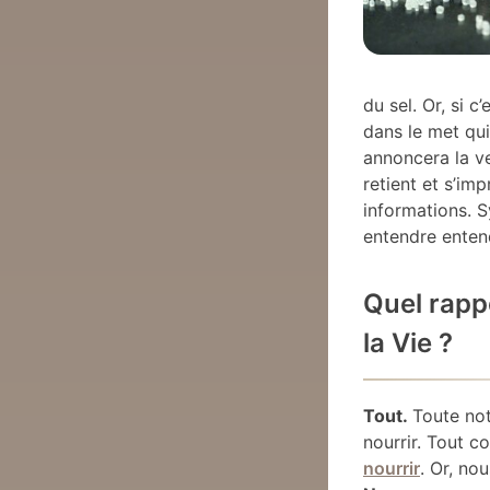
du sel. Or, si 
dans le met qui
annoncera la ve
retient et s’im
informations. 
entendre enten
Quel rappo
la Vie ?
Tout.
Toute not
nourrir. Tout 
nourrir
. Or, no