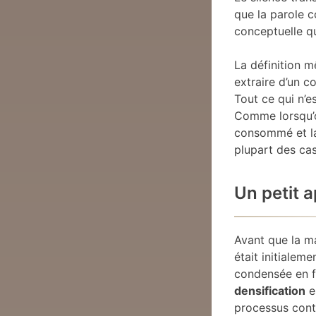
que la parole co
conceptuelle qu
La définition
extraire d’un c
Tout ce qui n’e
Comme lorsqu’on
consommé et la 
plupart des cas
Un petit a
Avant que la ma
était initialeme
condensée en fl
densification
e
processus cont