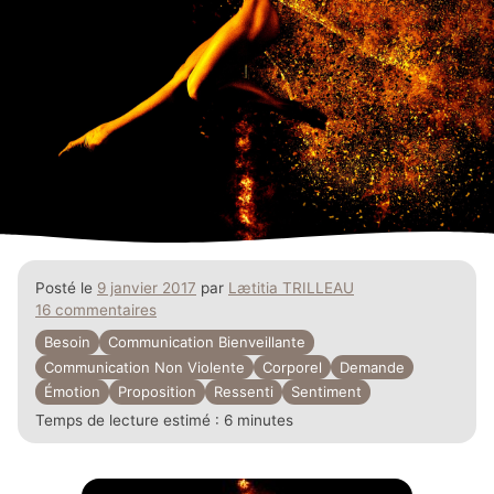
Posté le
9 janvier 2017
par
Lætitia TRILLEAU
16 commentaires
Besoin
Communication Bienveillante
Communication Non Violente
Corporel
Demande
Émotion
Proposition
Ressenti
Sentiment
Temps de lecture estimé :
6 minutes