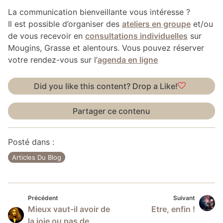
La communication bienveillante vous intéresse ?
Il est possible d’organiser des
ateliers en groupe
et/ou
de vous recevoir en
consultations individuelles
sur
Mougins, Grasse et alentours. Vous pouvez réserver
votre rendez-vous sur l’
agenda en ligne
Did you like this content? Drop a Like!
Partager ce contenu
Posté dans :
Articles Du Blog
Précédent
Suivan
Navigation
Précédent
Suivant
Mieux vaut-il avoir de
Etre, enfin !
de
la joie ou pas de