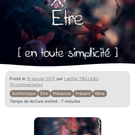
Posté le
16 janvier 2017
par
Lætitia TRILLEAU
15 commentaires
Authentique
Être
Présence
Présent
Rêve
Temps de lecture estimé :
7 minutes