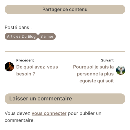
Partager ce contenu
Posté dans :
Articles Du Blog
S'aimer
Précédent
Suivan
Navigation
Précédent
Suivant
De quoi avez-vous
Pourquoi je suis la
de
besoin ?
personne la plus
l’article
égoïste qui soit
Laisser un commentaire
Vous devez
vous connecter
pour publier un
commentaire.