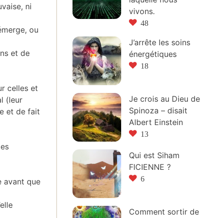
vaise, ni
vivons.
48
 émerge, ou
J’arrête les soins
ns et de
énergétiques
18
r celles et
Je crois au Dieu de
l (leur
Spinoza – disait
 et de fait
Albert Einstein
13
des
Qui est Siham
FICIENNE ?
6
e avant que
elle
Comment sortir de