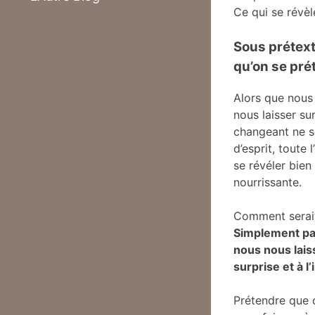
Ce qui se révèle
Sous prétext
qu’on se pré
Alors que nous
nous laisser su
changeant ne s
d’esprit, toute 
se révéler bien
nourrissante.
Comment serait
Simplement pa
nous nous lais
surprise et à l
Prétendre que 