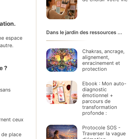
ation.
Dans le jardin des ressources ...
ême espace
autre.
Chakras, ancrage,
alignement,
enracinement et
e ?
protection
Ebook : Mon auto-
diagnostic
 sans
émotionnel +
parcours de
transformation
profonde :
rnent ceux
Protocole SOS -
Traverser la vague
u de place