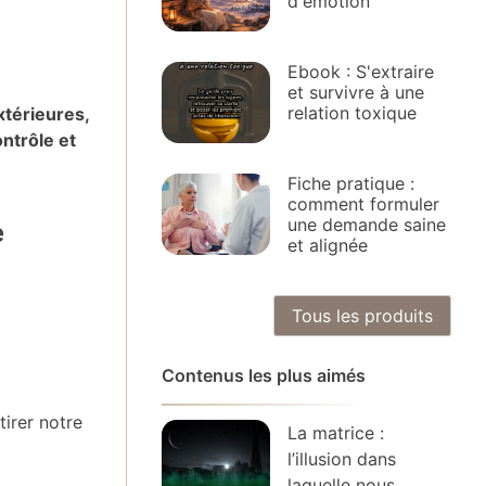
d'émotion
Ebook : S'extraire
et survivre à une
relation toxique
xtérieures,
ntrôle et
Fiche pratique :
comment formuler
une demande saine
e
et alignée
Tous les produits
Contenus les plus aimés
tirer notre
La matrice :
l’illusion dans
laquelle nous