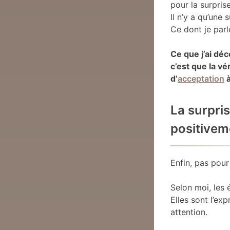
pour la surprise
Il n’y a qu’une
Ce dont je parl
Ce que j’ai dé
c’est que la v
d’
acceptation
à
La surpri
positive
Enfin, pas pour
Selon moi, les 
Elles sont l’ex
attention.