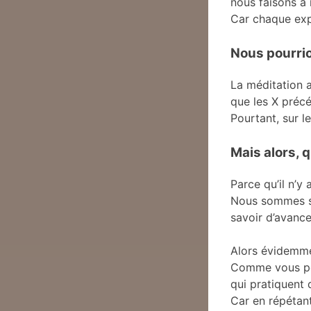
nous faisons à
Car chaque exp
Nous pourrio
La méditation 
que les X précé
Pourtant, sur l
Mais alors, q
Parce qu’il n’y 
Nous sommes si
savoir d’avance 
Alors évidemme
Comme vous pou
qui pratiquent 
Car en répétant