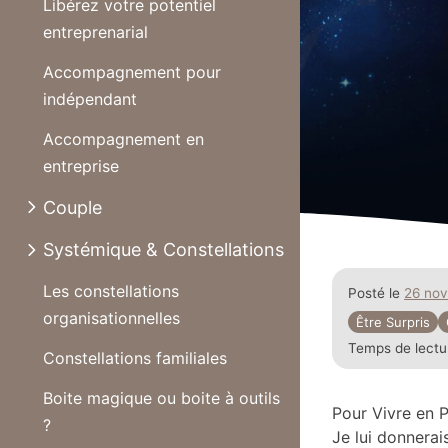
Libérez votre potentiel
entreprenarial
Accompagnement pour
indépendant
Accompagnement en
entreprise
Couple
Systémique & Constellations
Les constellations
Posté le
26 no
organisationnelles
Être Surpris
Temps de lectu
Constellations familiales
Boite magique ou boite à outils
Pour Vivre en P
?
Je lui donnerai