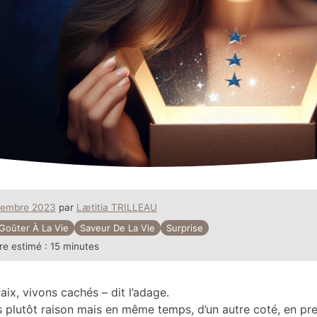
vembre 2023
par
Lætitia TRILLEAU
Goûter À La Vie
Saveur De La Vie
Surprise
re estimé :
15 minutes
aix, vivons cachés – dit l’adage.
s plutôt raison mais en même temps, d’un autre coté, en pr