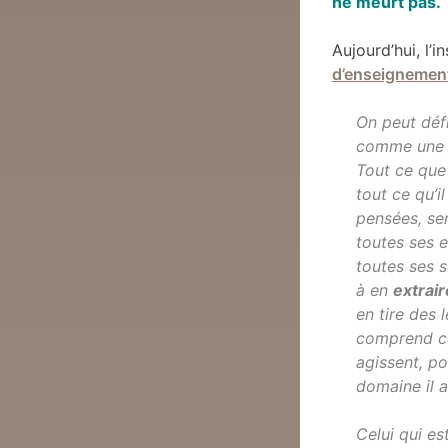
ne meurt pas.
Aujourd’hui, l’
d’enseignemen
On peut défin
comme une 
Tout ce que 
tout ce qu’
pensées, se
toutes ses 
toutes ses s
à en
extrai
en tire des 
comprend c
agissent, po
domaine il a
Celui qui es