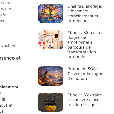
 temps
Chakras, ancrage,
ieux et
alignement,
ffit
enracinement et
protection
ns
Ebook : Mon auto-
diagnostic
émotionnel +
ïvanhov
parcours de
transformation
profonde :
ésence et
Protocole SOS -
Traverser la vague
d'émotion
minement
s
Ebook : S'extraire
 la
et survivre à une
relation toxique
nous et
us