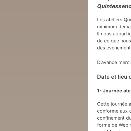
Quintessen
Les ateliers Q
minimum deman
Il nous apparti
de ce que nous 
des évènements 
D’avance merc
Date et lieu
1- Journée ate
Cette journée a
conforme aux ob
confinement du
forme de Webin