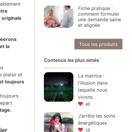
rablement
Fiche pratique :
otre
comment formuler
 originale
une demande saine
et alignée
réerons
Tous les produits
et la
Contenus les plus aimés
es
 plaisir et
La matrice :
st toujours
l’illusion dans
laquelle nous
 toujours
vivons.
repart
48
tage.
J’arrête les soins
énergétiques
ier
18