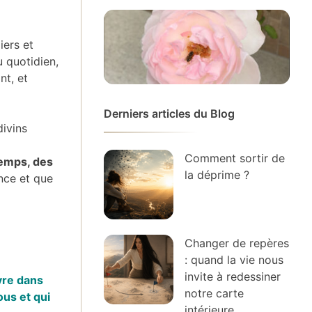
iers et
u quotidien,
nt, et
Derniers articles du Blog
divins
Comment sortir de
emps, des
la déprime ?
ance et que
Changer de repères
: quand la vie nous
invite à redessiner
vre dans
notre carte
ous et qui
intérieure