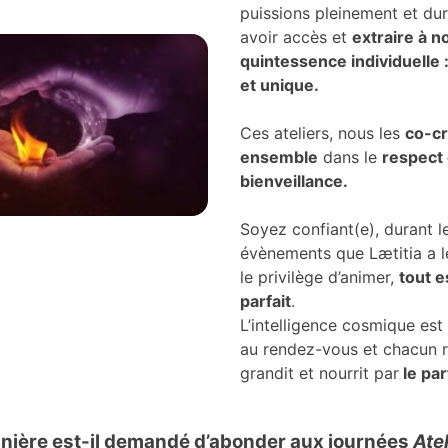
puissions pleinement et du
avoir accès et
extraire à n
quintessence individuelle :
et unique.
Ces ateliers, nous les
co-c
ensemble
dans le
respect 
bienveillance.
Soyez confiant(e), durant l
évènements que Lætitia a le
le privilège d’animer,
tout e
parfait
.
L’intelligence cosmique est
au rendez-vous et chacun 
grandit et nourrit par
le par
nière est-il demandé d’abonder aux journées
Atel