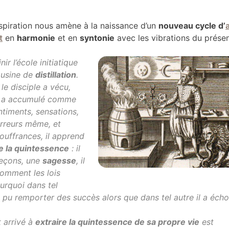
inspiration nous amène à la naissance d’un
nouveau cycle d’
a
t
en
harmonie
et en
syntonie
avec les vibrations du prése
ir l’école initiatique
usine de
distillation
.
le disciple a vécu,
il a accumulé comme
ntiments, sensations,
erreurs même, et
ouffrances, il apprend
re la quintessence
: il
leçons, une
sagesse
, il
omment les lois
urquoi dans tel
 pu remporter des succès alors que dans tel autre il a écho
t arrivé à
extraire la quintessence de sa propre vie
est