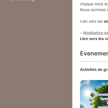
chaque mois l
Nous sommes à 
Lien vers les
ac
–
Méditation d
Lien vers les 
Evenement
Activités de g