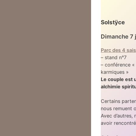
Solstÿce
Dimanche 7 j
Parc des 4 sai
– stand n°7
– conférence 
karmiques »
Le couple est 
alchimie spirit
Certains parten
nous remuent o
Avec d’autres, 
avoir rencontr