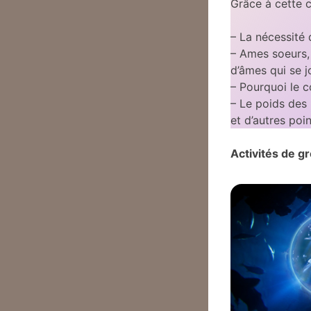
Grâce à cette 
– La nécessité 
– Ames soeurs, 
d’âmes qui se j
– Pourquoi le c
– Le poids des 
et d’autres po
Activités de g