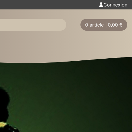
Connexion
0 article
0,00
€