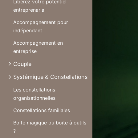
Libérez votre potentiel
entreprenarial
Accompagnement pour
indépendant
Accompagnement en
entreprise
Couple
Systémique & Constellations
Les constellations
organisationnelles
Constellations familiales
Boite magique ou boite à outils
?