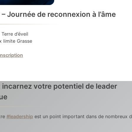
 – Journée de reconnexion à l’âme
 Terre d’éveil
 limite Grasse
inscription
 incarnez votre potentiel de leader
ue
tre
#leadership
est un point important dans de nombreux 