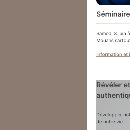
Séminaire
Samedi 8 juin à
Mouans sartoux
Information et 
Révéler et
authentiq
Développer no
de notre vie.