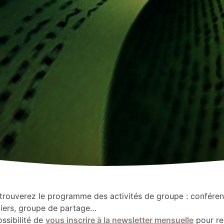
 trouverez le programme des activités de groupe : conféren
liers, groupe de partage…
ssibilité de
vous inscrire à la newsletter mensuelle
pour re