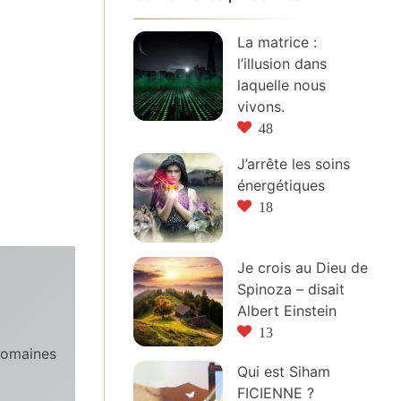
La matrice :
l’illusion dans
laquelle nous
vivons.
48
J’arrête les soins
énergétiques
18
Je crois au Dieu de
Spinoza – disait
Albert Einstein
13
domaines
Qui est Siham
FICIENNE ?