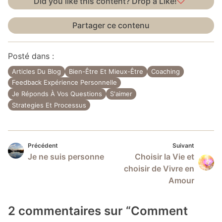
Did you like this content? Drop a Like!
Partager ce contenu
Posté dans :
Articles Du Blog
Bien-Être Et Mieux-Être
Coaching
Feedback Expérience Personnelle
Je Réponds À Vos Questions
S'aimer
Strategies Et Processus
Précédent
Suivan
Navigation
Précédent
Suivant
Je ne suis personne
Choisir la Vie et
de
choisir de Vivre en
l’article
Amour
2 commentaires sur “
Comment