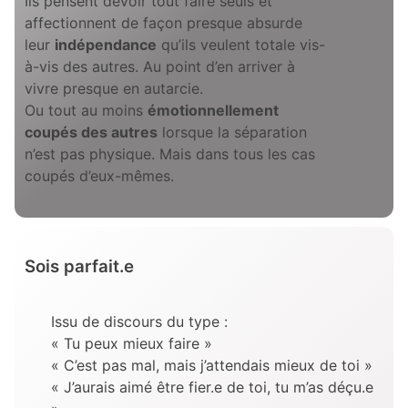
Ils pensent devoir tout faire seuls et
affectionnent de façon presque absurde
leur
indépendance
qu’ils veulent totale vis-
à-vis des autres. Au point d’en arriver à
vivre presque en autarcie.
Ou tout au moins
émotionnellement
coupés des autres
lorsque la séparation
n’est pas physique. Mais dans tous les cas
coupés d’eux-mêmes.
Sois parfait.e
Issu de discours du type :
« Tu peux mieux faire »
« C’est pas mal, mais j’attendais mieux de toi »
« J’aurais aimé être fier.e de toi, tu m’as déçu.e