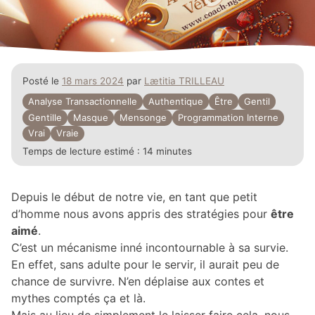
Posté le
18 mars 2024
par
Lætitia TRILLEAU
Analyse Transactionnelle
Authentique
Être
Gentil
Gentille
Masque
Mensonge
Programmation Interne
Vrai
Vraie
Temps de lecture estimé :
14 minutes
Depuis le début de notre vie, en tant que petit
d’homme nous avons appris des stratégies pour
être
aimé
.
C’est un mécanisme inné incontournable à sa survie.
En effet, sans adulte pour le servir, il aurait peu de
chance de survivre. N’en déplaise aux contes et
mythes comptés ça et là.