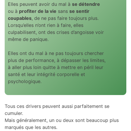
Elles peuvent avoir du mal à
se détendre
ou à
profiter de la vie
sans
se sentir
coupables
, de ne pas faire toujours plus.
Lorsqu’elles n’ont rien à faire, elles
culpabilisent, ont des crises d’angoisse voir
même de panique.
Elles ont du mal à ne pas toujours chercher
plus de performance, à dépasser les limites,
à aller plus loin quitte à mettre en péril leur
santé et leur intégrité corporelle et
psychologique.
Tous ces drivers peuvent aussi parfaitement se
cumuler.
Mais généralement, un ou deux sont beaucoup plus
marqués que les autres.