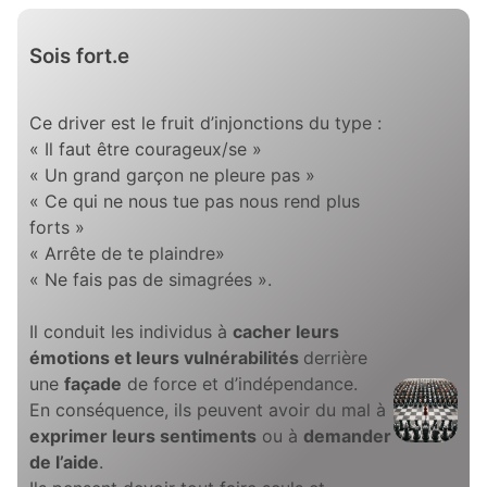
Sois fort.e
Ce driver est le fruit d’injonctions du type :
« Il faut être courageux/se »
« Un grand garçon ne pleure pas »
« Ce qui ne nous tue pas nous rend plus
forts »
« Arrête de te plaindre»
« Ne fais pas de simagrées ».
Il conduit les individus à
cacher leurs
émotions et leurs vulnérabilités
derrière
une
façade
de force et d’indépendance.
En conséquence, ils peuvent avoir du mal à
exprimer leurs sentiments
ou à
demander
de l’aide
.