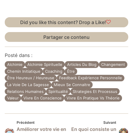
Did you like this content? Drop a Like!
Partager ce contenu
Posté dans :
Alchimie
Alchimie Spirituelle
Articles Du Blog
Changement
Chemin Initiatique
Coaching
Être
Être Heureux / Heureuse
Feedback Expérience Personnelle
La Voie De La Sagesse
Mieux Se Connaitre
Relations Humaines
Spiritualité
Strategies Et Processus
Valeur
Vivre En Conscience
Vivre En Pratique Vs Théorie
Précédent
Suivan
Navigation
Précédent
Suivant
Améliorer votre vie en
En quoi consiste un