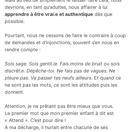
Mais au lieu de simplement le laisser faire cela, nous
devrions, en tant qu’adultes, nous affairer à lui
apprendre à être vrai.e et authentique
dès que
possible.
Pourtant, nous ne cessons de faire le contraire à coup
de demandes et d’injonctions, souvent s’en nous en
rendre compte :
Sois sage
.
Sois gentil.le
.
Fais moins de bruit
ou
sois
discrêt.e
.
Dépêche-toi
.
Ne fais pas de vagues
.
Ne
pleure pas
.
Va passer tes neufs ailleurs
. Et quand ce
ne sont pas les mots, ce sont les attitudes puis les
donnent.
Attention, je ne prêtant pas être mieux que vous.
Le premier mot que mon premier enfant à dit est
« Attend ». C’est pour dire !
A ma décharge, il hurlait entre chacune de ses