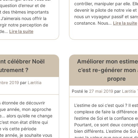
contrôler, manipuler par elle. Elle
it question d’erreur et de
devenir le pilote de notre vie et
t des thèmes importants
nous un voyageur passif et san
J’aimerais nous offrir la
constance. Nous…
Lire la suite
largir notre perception de
 de…
Lire la suite
t célébrer Noël
Améliorer mon estime
utrement ?
c’est re-générer mon
propre
mbre 2019
par
Lætitia
Posté le
27 mai 2019
par
Lætitia
rs étonnée de découvrir
L’estime de soi c’est quoi ? Il e
ue année, mon approche
complexe de faire la différence
… alors qu’elle ne change
l’estime de Soi et la confiance e
 c’est mon état d’être qui
Pourtant, ce sont deux concept
e vis cette période
bien différents. L’estime de Soi 
te année, je souhaite vous
avec la valeur que nous nous d