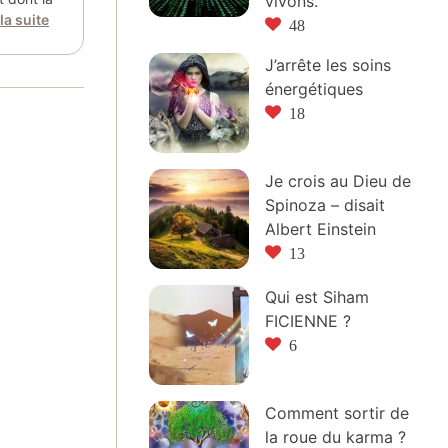
vivons.
 la suite
48
J’arrête les soins
énergétiques
18
Je crois au Dieu de
Spinoza – disait
Albert Einstein
13
Qui est Siham
FICIENNE ?
6
Comment sortir de
la roue du karma ?