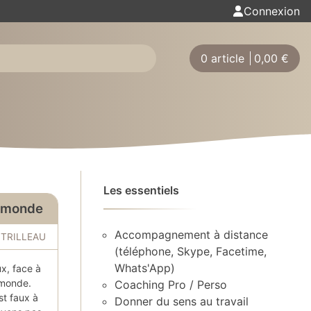
Connexion
0 article
0,00
€
Les essentiels
e monde
Accompagnement à distance
a TRILLEAU
(téléphone, Skype, Facetime,
Whats'App)
x, face à
 monde.
Coaching Pro / Perso
est faux à
Donner du sens au travail