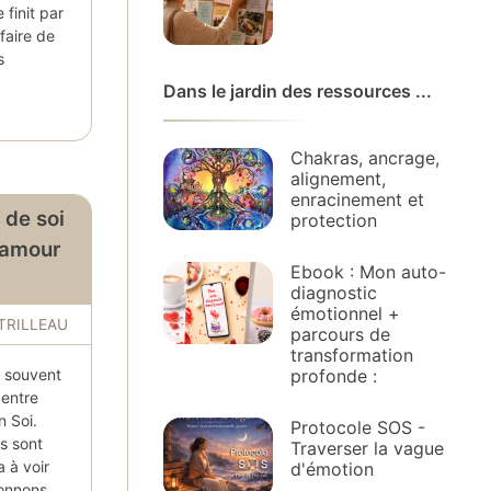
 finit par
 faire de
s
Dans le jardin des ressources ...
Chakras, ancrage,
alignement,
enracinement et
 de soi
protection
 amour
Ebook : Mon auto-
diagnostic
émotionnel +
 TRILLEAU
parcours de
transformation
profonde :
st souvent
 entre
n Soi.
Protocole SOS -
s sont
Traverser la vague
a à voir
d'émotion
onnons.