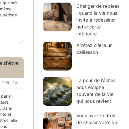
e que soit
Changer de repères
n même
: quand la vie nous
e période
invite à redessiner
notre carte
intérieure
Arrêtez d’être un
paillasson
e d’être
La peur de l’échec
a TRILLEAU
nous éloigne
souvent de la vie
 parler
qui nous revient
ieurs
s. Dans
ante et
Vous avez le droit
tres, elle
de choisir votre vie
sons