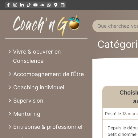
Aller
au
contenu
Catégori
Vivre & oeuvrer en
Conscience
Accompagnement de l’Être
Coaching individuel
Choisir
Supervision
a
Mentoring
Posté le
18 mar
Entreprise & professionnel
Depuis le début
petit d’homme 