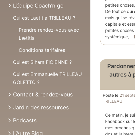
L’équipe Coach’n go
petites choses,
De tout ce qui 
Qui est Laetitia TRILLEAU ?
mais qui se rév
capitale et ess
Prendre rendez-vous avec
petites choses
systémique,…
Lætitia
Conditions tarifaires
Qui est Siham FICIENNE ?
Pardonner
Qui est Emmanuelle TRILLEAU
autres à 
GOLETTO ?
Contact & rendez-vous
Posté le
21 sep
TRILLEAU
Jardin des ressources
Ce matin, je su
Podcasts
Facebook sur le
mes proches qui
L’Autre Blog
dos et j’aimer