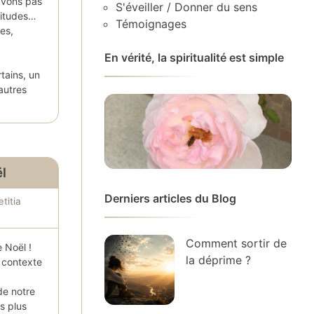
avons pas
S'éveiller / Donner du sens
titudes…
Témoignages
es,
En vérité, la spiritualité est simple
tains, un
autres
l
Derniers articles du Blog
titia
Comment sortir de
e Noël !
la déprime ?
le contexte
de notre
s plus