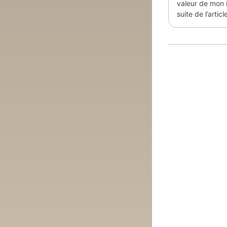
valeur de mon i
suite de l’arti
Paginatio
des
publicati