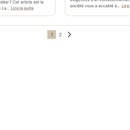
déal ? Cet article est la
société vous a accablé à…
Lire
cle La…
Lire la suite
1
2
n
ons