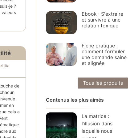
suis-je ?
 valeurs
Ebook : S'extraire
et survivre à une
relation toxique
Fiche pratique :
comment formuler
ilité
une demande saine
et alignée
titia
Tous les produits
i touche de
r chacun
convenue
Contenus les plus aimés
rmer en
que cela a
La matrice :
ivent
l’illusion dans
lématique
laquelle nous
ndre aux
 dont la