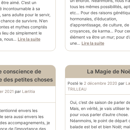
un endroit. Néanmoins, nous n’
 être aimé. C’est un
tous les mêmes possibilités, ap
 incontournable à sa
etc… Pour des raisons génétiqu
, sans adulte pour le servir,
hormonales, d’éducation,
e chance de survivre. N’en
d’apprentissage, de culture, de
ontes et mythes comptés
croyances, de karma… Pour cer
u lieu de simplement le
élément va être un mur; pour d’
ela, nous…
Lire la suite
une…
Lire la suite
e conscience de
La Magie de Noë
e des petites choses
Posté le
2 décembre 2020
par
Læ
TRILLEAU
ier 2021
par
Lætitia
Oui, c’est de saison de parler d
Mais, en vérité, je vais utiliser 
ttentionné envers les
pour vous parler d’autre chose.
le sera aussi envers les
Néanmoins, le point de départ 
l des accompagnements, je
balade est bel et bien Noël; mai
nce de l’importance des