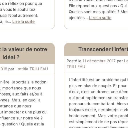
es de réflexion pour que
Elle répond aux questions : Qui 
si vous le souhaitez
Quelles sont mes qualités ? Mes
ussi Noël autrement.
ajoutées…
Lire la suite
là, le…
Lire la suite
 la valeur de notre
Transcender l’infert
idéal ?
Posté le
11 décembre 2017
par
Læ
TRILLEAU
2018
par
Lætitia TRILLEAU
L’infertilité est un problème qu
ière, j’abordais la notion
plus en plus de couple. Et pou
L’importance que nous
d’eux, c’est un drame, une dé
oses, aux faits et/ou à
qui peut rapidement se transfo
nnes. Mais, en quoi la
parcours du combattant. Alors 
portance que nous
toujours existé, certain(e)s le v
t impacter d’une plus ou
honteusement. Mais votre prob
fluence sur notre vie ?
est simplement de ne pas répo
question : Quelle est la
exigences d’un conditionnement