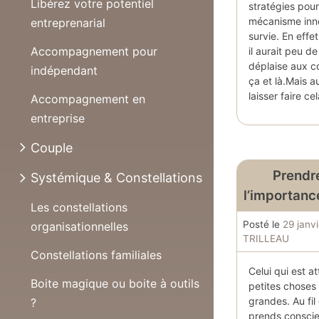
Libérez votre potentiel
stratégies pour
mécanisme inné
entreprenarial
survie. En effet
Accompagnement pour
il aurait peu d
déplaise aux c
indépendant
ça et là.Mais a
laisser faire c
Accompagnement en
entreprise
Couple
Prendr
Systémique & Constellations
l’importanc
Les constellations
Posté le
29 janv
organisationnelles
TRILLEAU
Constellations familiales
Celui qui est a
Boite magique ou boite à outils
petites choses 
grandes. Au fi
?
prends conscie