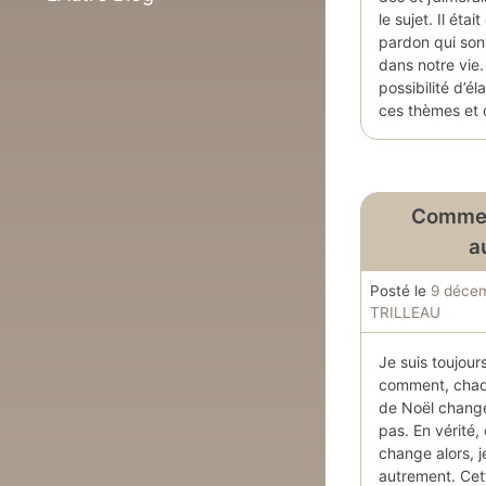
le sujet. Il éta
pardon qui son
dans notre vie. 
possibilité d’é
ces thèmes et
Commen
a
Posté le
9 déce
TRILLEAU
Je suis toujou
comment, chaq
de Noël change
pas. En vérité,
change alors, j
autrement. Cet