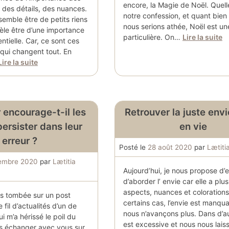
encore, la Magie de Noël. Quell
 des détails, des nuances.
notre confession, et quant bie
semble être de petits riens
nous serions athée, Noël est un
èle être d’une importance
particulière. On…
Lire la suite
entielle. Car, ce sont ces
 qui changent tout. En
Lire la suite
 encourage-t-il les
Retrouver la juste envi
persister dans leur
en vie
erreur ?
Posté le
28 août 2020
par
Lætiti
tembre 2020
par
Lætitia
Aujourd’hui, je nous propose d’e
d’aborder l’ envie car elle a plus
aspects, nuances et coloration
is tombée sur un post
certains cas, l’envie est manqu
 fil d’actualités d’un de
nous n’avançons plus. Dans d’au
 m’a hérissé le poil du
est excessive et nous nous lais
ais échanger avec vous sur