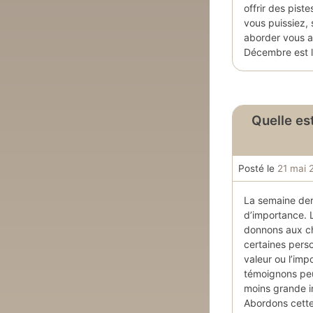
offrir des pist
vous puissiez, 
aborder vous a
Décembre est 
Quelle est
Posté le
21 mai 
La semaine dern
d’importance. 
donnons aux ch
certaines perso
valeur ou l’im
témoignons peu
moins grande in
Abordons cette 