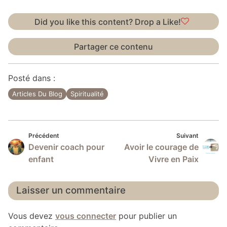
Did you like this content? Drop a Like!
Partager ce contenu
Posté dans :
Articles Du Blog
Spiritualité
Précédent
Suivan
Navigation
Précédent
Suivant
Devenir coach pour
Avoir le courage de
de
enfant
Vivre en Paix
l’article
Laisser un commentaire
Vous devez
vous connecter
pour publier un