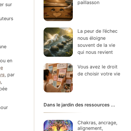
paillasson
er sur
uteurs
La peur de l’échec
nous éloigne
souvent de la vie
 une
qui nous revient
 ou en
Vous avez le droit
ge
de choisir votre vie
rs
, par
n
,
ppée
Dans le jardin des ressources ...
mour
Chakras, ancrage,
alignement,