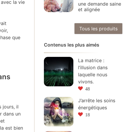
 avec la vie
une demande saine
et alignée
ait
Tous les produits
oir,
 phase que
Contenus les plus aimés
La matrice :
l’illusion dans
laquelle nous
ans
vivons.
48
J’arrête les soins
jours, il
énergétiques
r dans un
18
et
la est bien