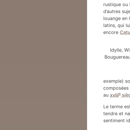
rustique ou
d’autres suj
louange en l
latins, qui 
encore
Catu
Idylle, Wi
Bouguereau
exemple) son
composées 
e
au
xviii
sièc
Le terme es
tendre et na
sentiment id