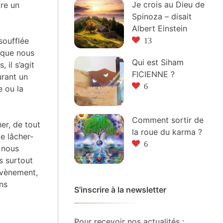
Je crois au Dieu de
re un
Spinoza – disait
Albert Einstein
13
soufflée
r que nous
Qui est Siham
 il s’agit
FICIENNE ?
urant un
6
e ou la
Comment sortir de
er, de tout
la roue du karma ?
e lâcher-
6
 nous
s surtout
 évènement,
ns
S'inscrire à la newsletter
Pour recevoir nos actualités :