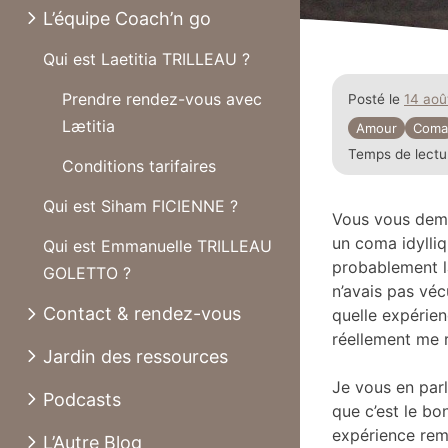
L’équipe Coach’n go
Qui est Laetitia TRILLEAU ?
Prendre rendez-vous avec
Posté le
14 aoû
Lætitia
Amour
Coma
Temps de lectu
Conditions tarifaires
Qui est Siham FICIENNE ?
Vous vous dema
un coma idylli
Qui est Emmanuelle TRILLEAU
probablement l
GOLETTO ?
n’avais pas véc
Contact & rendez-vous
quelle expérien
réellement me r
Jardin des ressources
Je vous en parl
Podcasts
que c’est le 
expérience rem
L’Autre Blog