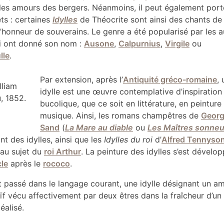
 les amours des bergers. Néanmoins, il peut également port
ets : certaines
Idylles
de Théocrite sont ainsi des chants de
’honneur de souverains. Le genre a été popularisé par les a
lui ont donné son nom :
Ausone
,
Calpurnius
,
Virgile
ou
lle
.
Par extension, après l’
Antiquité gréco-romaine
,
lliam
idylle est une œuvre contemplative d’inspiration
, 1852.
bucolique, que ce soit en littérature, en peinture
musique. Ainsi, les romans champêtres de
Geor
Sand
(
La Mare au diable
ou
Les Maîtres sonneu
t des idylles, ainsi que les
Idylles du roi
d’
Alfred Tennyso
au sujet du
roi Arthur
. La peinture des idylles s’est dévelo
le
après le
rococo
.
t passé dans le langage courant, une idylle désignant un a
ïf vécu affectivement par deux êtres dans la fraîcheur d’un
éalisé.