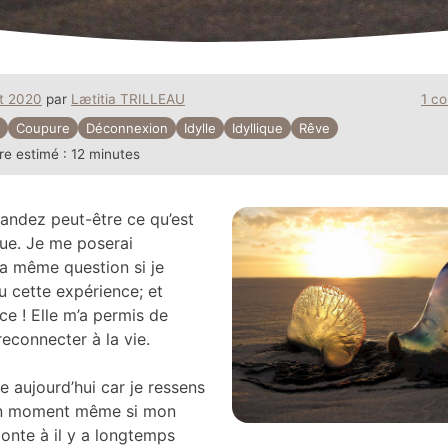
t 2020
par
Lætitia TRILLEAU
1 c
Coupure
Déconnexion
Idylle
Idyllique
Rêve
re estimé :
12 minutes
ndez peut-être ce qu’est
que. Je me poserai
a même question si je
u cette expérience; et
ce ! Elle m’a permis de
econnecter à la vie.
e aujourd’hui car je ressens
bon moment même si mon
onte à il y a longtemps