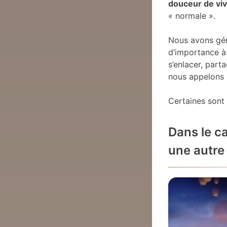
douceur de vi
« normale ».
Nous avons géné
d’importance à 
s’enlacer, part
nous appelons l
Certaines sont 
Dans le c
une autr