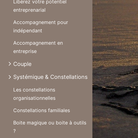
Libérez votre potentiel
entreprenarial
Accompagnement pour
indépendant
Accompagnement en
entreprise
Couple
Systémique & Constellations
Les constellations
organisationnelles
Constellations familiales
Boite magique ou boite à outils
?