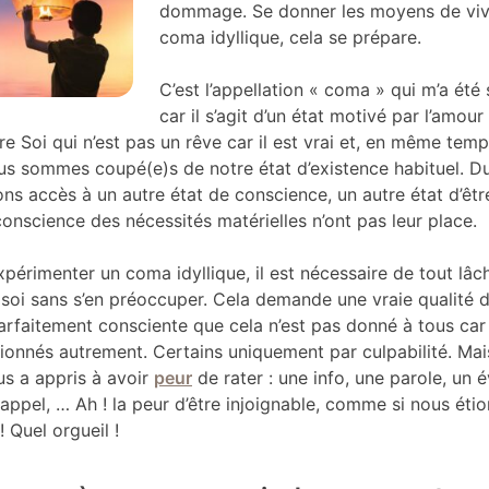
dommage. Se donner les moyens de viv
coma idyllique, cela se prépare.
C’est l’appellation « coma » qui m’a été 
car il s’agit d’un état motivé par l’amou
e Soi qui n’est pas un rêve car il est vrai et, en même temps,
ous sommes coupé(e)s de notre état d’existence habituel. D
s accès à un autre état de conscience, un autre état d’êtr
onscience des nécessités matérielles n’ont pas leur place.
périmenter un coma idyllique, il est nécessaire de tout lâch
e soi sans s’en préoccuper. Cela demande une vraie qualité d
parfaitement consciente que cela n’est pas donné à tous car
onnés autrement. Certains uniquement par culpabilité. Mai
us a appris à avoir
peur
de rater : une info, une parole, un
appel, … Ah ! la peur d’être injoignable, comme si nous étio
! Quel orgueil !