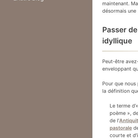
maintenant. Mai
désormais une r
Passer de 
idyllique
Peut-être avez-
enveloppant que
Pour que nous p
la définition 
Le terme d’
poème », d
de l’
Antiqui
pastorale
d
courte et d’