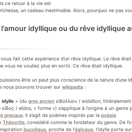
s ce retour à la vie est
ichesse, un cadeau inestimable. Alors, pourquoi ne pas vous 
l’amour idyllique ou du rêve idyllique
vous fait cette expérience d’un rêve idyllique. Le rêve était 
 vous ne vouliez plus en sortir. Ce rêve était idyllique.
uissions être un peut plus conscience de la nature d’une Idy
que nous pouvons trouver sur
wikipedia
:
«
idylle
» (du
grec ancien
εἰδύλλιον
/
eidúllion
, littéralement
e
εἶδος
/
eĩdos
, « forme ») s’applique à l’origine à un genre
té grecque
. Il s’agit de poèmes inspirés par la
poésie
e
Théocrite
, considéré comme le fondateur du genre. De f
inspiration
bucolique
, proche de l’
églogue
, l’idylle porte sur