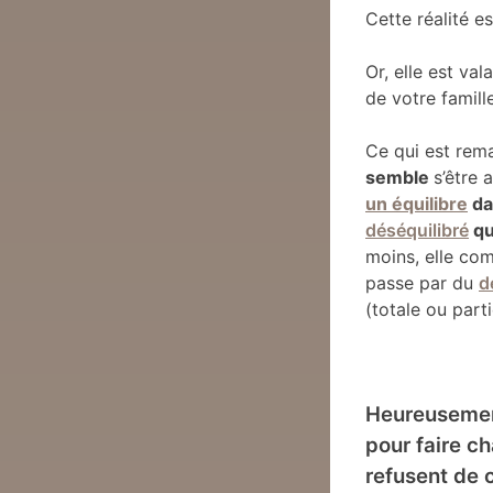
Cette réalité es
Or, elle est v
de votre famill
Ce qui est rem
semble
s’être
un équilibre
da
déséquilibré
qu
moins, elle co
passe par du
d
(totale ou parti
Heureusement
pour faire c
refusent de c