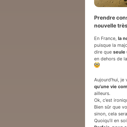
Prendre cons
nouvelle très
En France,
la 
puisque la majo
dire que
seule 
en dehors de l
Aujourd’hui, j
qu’une vie com
ailleurs.
Ok, c’est ironiq
Bien sûr que vo
sinon, cela ser
Quoiqu’il en so