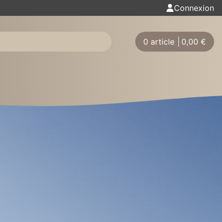
Connexion
0 article
0,00
€