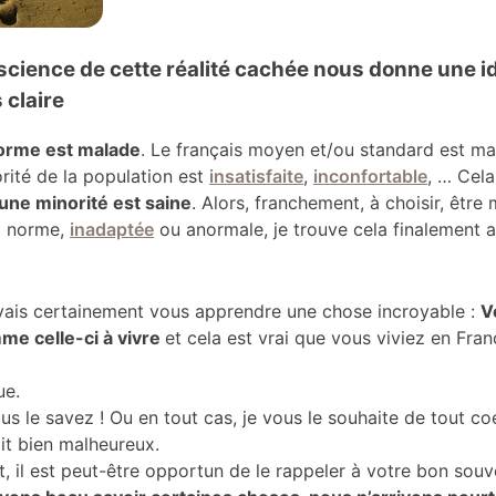
cience de cette réalité cachée nous donne une i
 claire
norme est malade
. Le français moyen et/ou standard est ma
rité de la population est
insatisfaite
,
inconfortable
, … Cela
une minorité est saine
. Alors, franchement, à choisir, être 
a norme,
inadaptée
ou anormale, je trouve cela finalement 
e vais certainement vous apprendre une chose incroyable :
V
me celle-ci à vivre
et cela est vrai que vous viviez en Fra
ue.
us le savez ! Ou en tout cas, je vous le souhaite de tout co
ait bien malheureux.
it, il est peut-être opportun de le rappeler à votre bon souve