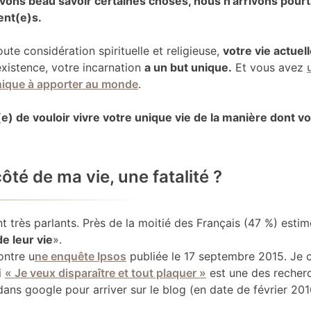
avons beau savoir certaines choses, nous n’arrivons pourt
ent(e)s.
ute considération spirituelle et religieuse,
votre vie actuell
existence, votre incarnation
a un but unique.
Et vous avez
nique à apporter au monde
.
) de vouloir vivre votre unique vie de la manière dont vou
ôté de ma vie, une fatalité ?
nt très parlants. Près de la moitié des Français (47 %) estim
e leur vie
».
ontre u
ne enquête Ipsos
publiée le 17 septembre 2015. Je
i
« Je veux disparaître et tout plaquer »
est une des recherc
ans google pour arriver sur le blog (en date de février 201