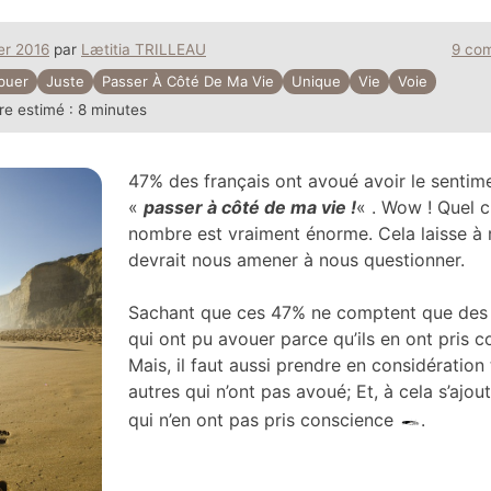
ier 2016
par
Lætitia TRILLEAU
9 co
buer
Juste
Passer À Côté De Ma Vie
Unique
Vie
Voie
re estimé :
8 minutes
47% des français ont avoué avoir le sentim
«
passer à côté de ma vie !
« . Wow ! Quel 
nombre est vraiment énorme. Cela laisse à r
devrait nous amener à nous questionner.
Sachant que ces 47% ne comptent que des
qui ont pu avouer parce qu’ils en ont pris c
Mais, il faut aussi prendre en considération 
autres qui n’ont pas avoué; Et, à cela s’ajou
qui n’en ont pas pris conscience
.