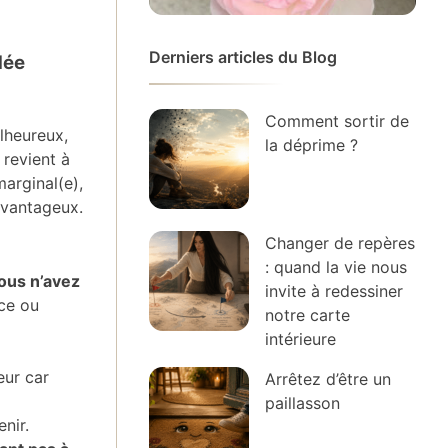
Derniers articles du Blog
dée
Comment sortir de
lheureux,
la déprime ?
 revient à
marginal(e),
avantageux.
Changer de repères
: quand la vie nous
ous n’avez
invite à redessiner
nce ou
notre carte
intérieure
eur car
Arrêtez d’être un
paillasson
nir.