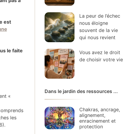
ant pas à
La peur de l’échec
e est
nous éloigne
une
souvent de la vie
qui nous revient
s le faite
Vous avez le droit
de choisir votre vie
Dans le jardin des ressources ...
ent «
Chakras, ancrage,
 comprends
alignement,
hes les
enracinement et
6).
protection