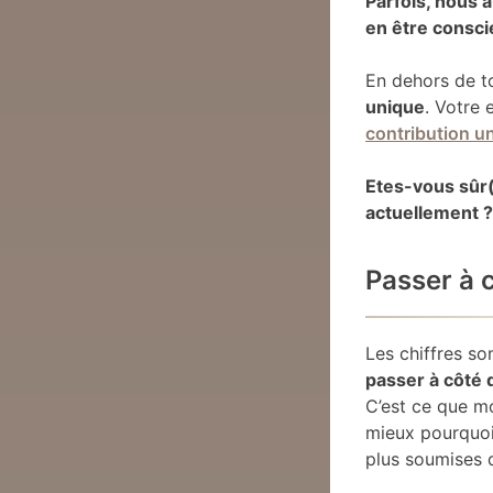
Parfois, nous 
en être consci
En dehors de to
unique
. Votre 
contribution u
Etes-vous sûr(e
actuellement ?
Passer à c
Les chiffres so
passer à côté d
C’est ce que m
mieux pourquo
plus soumises d