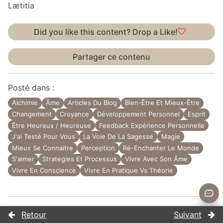
Lætitia
Did you like this content? Drop a Like!
Partager ce contenu
Posté dans :
Alchimie
Âme
Articles Du Blog
Bien-Être Et Mieux-Être
Changement
Croyance
Développement Personnel
Esprit
Être Heureux / Heureuse
Feedback Expérience Personnelle
J'ai Testé Pour Vous
La Voie De La Sagesse
Magie
Mieux Se Connaitre
Perception
Ré-Enchanter Le Monde
S'aimer
Strategies Et Processus
Vivre Avec Son Âme
Vivre En Conscience
Vivre En Pratique Vs Théorie
Précédent
Suivan
Navigation
Précédent
Suivant
L’impermanence à
Conscientiser nos