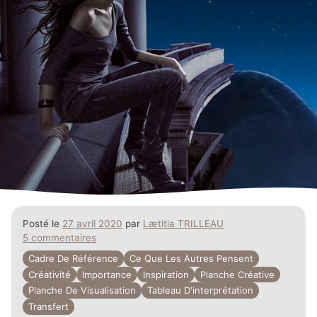
Posté le
27 avril 2020
par
Lætitia TRILLEAU
5 commentaires
Cadre De Référence
Ce Que Les Autres Pensent
Créativité
Importance
Inspiration
Planche Créative
Planche De Visualisation
Tableau D'interprétation
Transfert